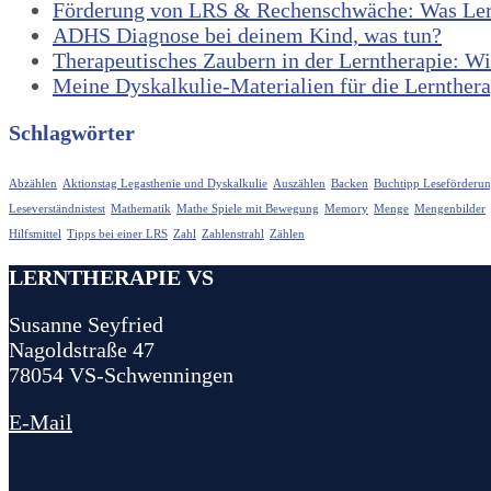
Förderung von LRS & Rechenschwäche: Was Lernt
ADHS Diagnose bei deinem Kind, was tun?
Therapeutisches Zaubern in der Lerntherapie: W
Meine Dyskalkulie-Materialien für die Lerntherap
Schlagwörter
Abzählen
Aktionstag Legasthenie und Dyskalkulie
Auszählen
Backen
Buchtipp Leseförderu
Leseverständnistest
Mathematik
Mathe Spiele mit Bewegung
Memory
Menge
Mengenbilder
Hilfsmittel
Tipps bei einer LRS
Zahl
Zahlenstrahl
Zählen
LERNTHERAPIE VS
Susanne Seyfried
Nagoldstraße 47
78054 VS-Schwenningen
E-Mail