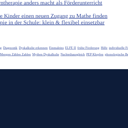
herapie anders macht als Förderunterricht
ie Kinder einen neuen Zugang zu Mathe finden
ie in der Schule: klein & flexibel einsetzbar
ng
Diagnostik
Dyskalkulie erkennen
Einmaleins
ELFE II
frühe Förderung
Hilfe
individuelle 
Mengen Zählen Zahlen
Mythen Dyskalkulie
Nachteilsausgleich
PEP Klopfen
phonologische Be