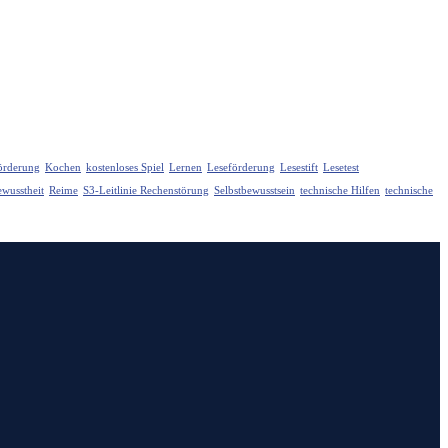
Förderung
Kochen
kostenloses Spiel
Lernen
Leseförderung
Lesestift
Lesetest
wusstheit
Reime
S3-Leitlinie Rechenstörung
Selbstbewusstsein
technische Hilfen
technische