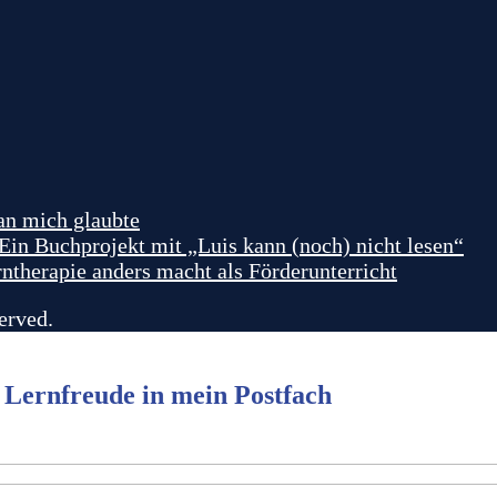
 an mich glaubte
in Buchprojekt mit „Luis kann (noch) nicht lesen“
herapie anders macht als Förderunterricht
erved.
 Lernfreude in mein Postfach