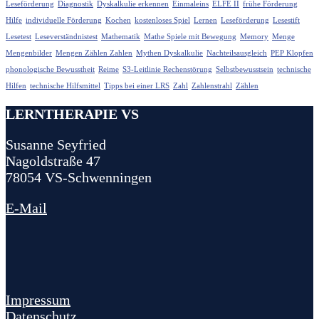
Leseförderung
Diagnostik
Dyskalkulie erkennen
Einmaleins
ELFE II
frühe Förderung
Hilfe
individuelle Förderung
Kochen
kostenloses Spiel
Lernen
Leseförderung
Lesestift
Lesetest
Leseverständnistest
Mathematik
Mathe Spiele mit Bewegung
Memory
Menge
Mengenbilder
Mengen Zählen Zahlen
Mythen Dyskalkulie
Nachteilsausgleich
PEP Klopfen
phonologische Bewusstheit
Reime
S3-Leitlinie Rechenstörung
Selbstbewusstsein
technische
Hilfen
technische Hilfsmittel
Tipps bei einer LRS
Zahl
Zahlenstrahl
Zählen
LERNTHERAPIE VS
Susanne Seyfried
Nagoldstraße 47
78054 VS-Schwenningen
E-Mail
Impressum
Datenschutz