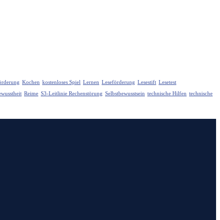
Förderung
Kochen
kostenloses Spiel
Lernen
Leseförderung
Lesestift
Lesetest
wusstheit
Reime
S3-Leitlinie Rechenstörung
Selbstbewusstsein
technische Hilfen
technische