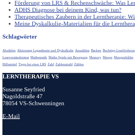
Förderung von LRS & Rechenschwäche: Was Lernt
ADHS Diagnose bei deinem Kind, was tun?
Therapeutisches Zaubern in der Lerntherapie: W
Meine Dyskalkulie-Materialien für die Lerntherap
Schlagwörter
Abzählen
Aktionstag Legasthenie und Dyskalkulie
Auszählen
Backen
Buchtipp Leseförderu
Leseverständnistest
Mathematik
Mathe Spiele mit Bewegung
Memory
Menge
Mengenbilder
Hilfsmittel
Tipps bei einer LRS
Zahl
Zahlenstrahl
Zählen
LERNTHERAPIE VS
Susanne Seyfried
Nagoldstraße 47
78054 VS-Schwenningen
E-Mail