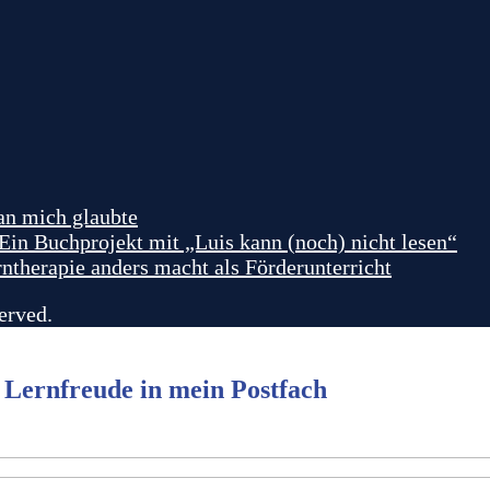
 an mich glaubte
in Buchprojekt mit „Luis kann (noch) nicht lesen“
herapie anders macht als Förderunterricht
erved.
 Lernfreude in mein Postfach