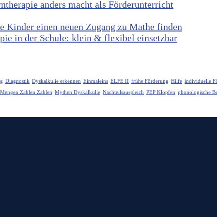
herapie anders macht als Förderunterricht
ie Kinder einen neuen Zugang zu Mathe finden
ie in der Schule: klein & flexibel einsetzbar
ng
Diagnostik
Dyskalkulie erkennen
Einmaleins
ELFE II
frühe Förderung
Hilfe
individuelle 
Mengen Zählen Zahlen
Mythen Dyskalkulie
Nachteilsausgleich
PEP Klopfen
phonologische Be