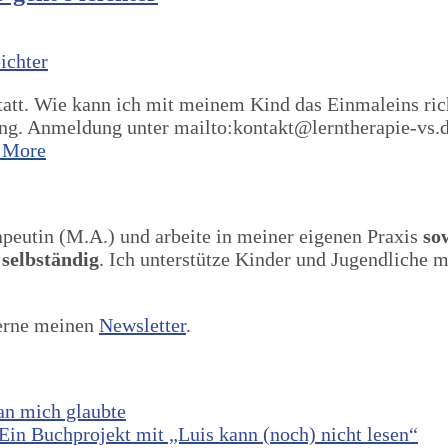
statt. Wie kann ich mit meinem Kind das Einmaleins ric
g. Anmeldung unter mailto:kontakt@lerntherapie-vs.de 
 More
apeutin (M.A.) und arbeite in meiner eigenen Praxis
so
 selbständig
. Ich unterstütze Kinder und Jugendliche 
gerne meinen
Newsletter
.
 an mich glaubte
in Buchprojekt mit „Luis kann (noch) nicht lesen“