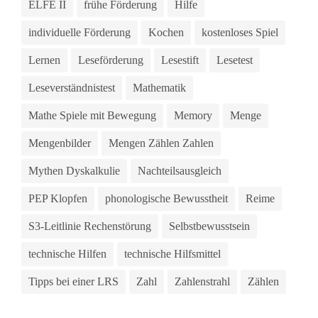
ELFE II
frühe Förderung
Hilfe
individuelle Förderung
Kochen
kostenloses Spiel
Lernen
Leseförderung
Lesestift
Lesetest
Leseverständnistest
Mathematik
Mathe Spiele mit Bewegung
Memory
Menge
Mengenbilder
Mengen Zählen Zahlen
Mythen Dyskalkulie
Nachteilsausgleich
PEP Klopfen
phonologische Bewusstheit
Reime
S3-Leitlinie Rechenstörung
Selbstbewusstsein
technische Hilfen
technische Hilfsmittel
Tipps bei einer LRS
Zahl
Zahlenstrahl
Zählen