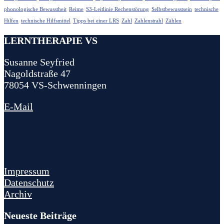
phonologische Bewusstheit
Reime
S3-Leitlinie Rechenstörung
Selbstbewusstsein
technische
Hilfen
technische Hilfsmittel
Tipps bei einer LRS
Zahl
Zahlenstrahl
Zählen
LERNTHERAPIE VS
Susanne Seyfried
Nagoldstraße 47
78054 VS-Schwenningen
E-Mail
Impressum
Datenschutz
Archiv
Neueste Beiträge