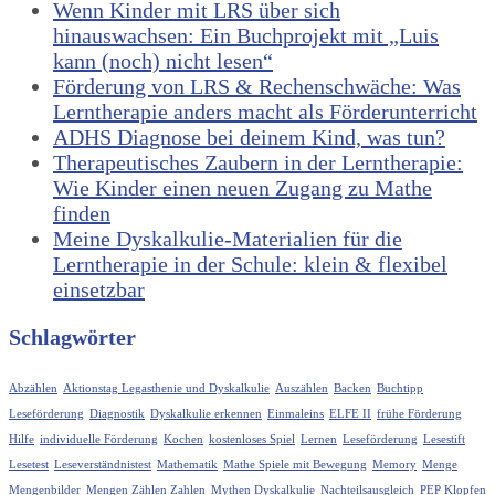
Wenn Kinder mit LRS über sich
hinauswachsen: Ein Buchprojekt mit „Luis
kann (noch) nicht lesen“
Förderung von LRS & Rechenschwäche: Was
Lerntherapie anders macht als Förderunterricht
ADHS Diagnose bei deinem Kind, was tun?
Therapeutisches Zaubern in der Lerntherapie:
Wie Kinder einen neuen Zugang zu Mathe
finden
Meine Dyskalkulie-Materialien für die
Lerntherapie in der Schule: klein & flexibel
einsetzbar
Schlagwörter
Abzählen
Aktionstag Legasthenie und Dyskalkulie
Auszählen
Backen
Buchtipp
Leseförderung
Diagnostik
Dyskalkulie erkennen
Einmaleins
ELFE II
frühe Förderung
Hilfe
individuelle Förderung
Kochen
kostenloses Spiel
Lernen
Leseförderung
Lesestift
Lesetest
Leseverständnistest
Mathematik
Mathe Spiele mit Bewegung
Memory
Menge
Mengenbilder
Mengen Zählen Zahlen
Mythen Dyskalkulie
Nachteilsausgleich
PEP Klopfen