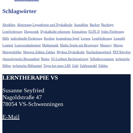
Schlagwörter
Abzählen
Aktionstag Legasthenie und Dyskalkulie
Auszählen
Backen
Buchtipp
Leseförderung
Diagnostik
Dyskalkulie erkennen
Einmaleins
ELFE II
frühe Förderung
Hilfe
individuelle Förderung
Kochen
kostenloses Spiel
Lernen
Leseförderung
Lesestift
Lesetest
Leseverständnistest
Mathematik
Mathe Spiele mit Bewegung
Memory
Menge
Mengenbilder
Mengen Zählen Zahlen
Mythen Dyskalkulie
Nachteilsausgleich
PEP Klopfen
phonologische Bewusstheit
Reime
S3-Leitlinie Rechenstörung
Selbstbewusstsein
technische
Hilfen
technische Hilfsmittel
Tipps bei einer LRS
Zahl
Zahlenstrahl
Zählen
LERNTHERAPIE VS
Susanne Seyfried
Nagoldstraße 47
78054 VS-Schwenningen
E-Mail