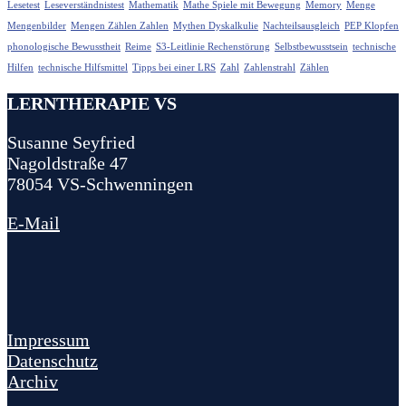
Lesetest
Leseverständnistest
Mathematik
Mathe Spiele mit Bewegung
Memory
Menge
Mengenbilder
Mengen Zählen Zahlen
Mythen Dyskalkulie
Nachteilsausgleich
PEP Klopfen
phonologische Bewusstheit
Reime
S3-Leitlinie Rechenstörung
Selbstbewusstsein
technische
Hilfen
technische Hilfsmittel
Tipps bei einer LRS
Zahl
Zahlenstrahl
Zählen
LERNTHERAPIE VS
Susanne Seyfried
Nagoldstraße 47
78054 VS-Schwenningen
E-Mail
Impressum
Datenschutz
Archiv