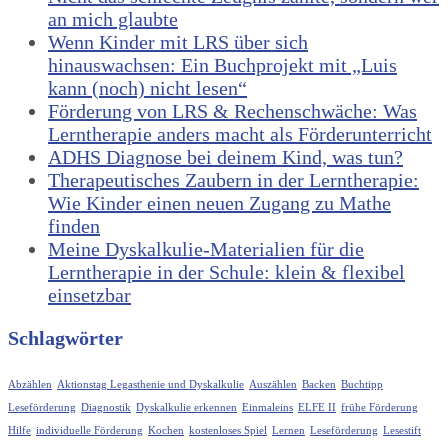
an mich glaubte
Wenn Kinder mit LRS über sich
hinauswachsen: Ein Buchprojekt mit „Luis
kann (noch) nicht lesen“
Förderung von LRS & Rechenschwäche: Was
Lerntherapie anders macht als Förderunterricht
ADHS Diagnose bei deinem Kind, was tun?
Therapeutisches Zaubern in der Lerntherapie:
Wie Kinder einen neuen Zugang zu Mathe
finden
Meine Dyskalkulie-Materialien für die
Lerntherapie in der Schule: klein & flexibel
einsetzbar
Schlagwörter
Abzählen
Aktionstag Legasthenie und Dyskalkulie
Auszählen
Backen
Buchtipp
Leseförderung
Diagnostik
Dyskalkulie erkennen
Einmaleins
ELFE II
frühe Förderung
Hilfe
individuelle Förderung
Kochen
kostenloses Spiel
Lernen
Leseförderung
Lesestift