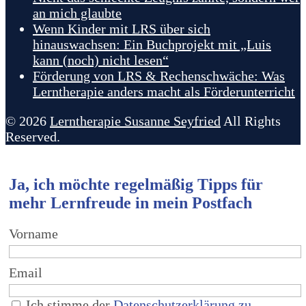
an mich glaubte
Wenn Kinder mit LRS über sich
hinauswachsen: Ein Buchprojekt mit „Luis
kann (noch) nicht lesen“
Förderung von LRS & Rechenschwäche: Was
Lerntherapie anders macht als Förderunterricht
© 2026
Lerntherapie Susanne Seyfried
All Rights
Reserved.
Ja, ich möchte regelmäßig Tipps für
mehr Lernfreude in mein Postfach
Vorname
Email
Ich stimme der
Datenschutzerklärung zu