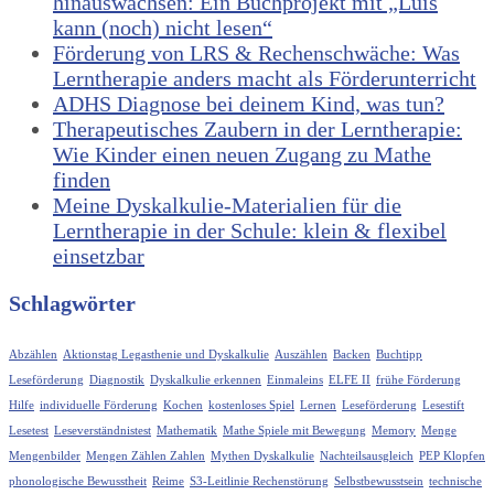
hinauswachsen: Ein Buchprojekt mit „Luis
kann (noch) nicht lesen“
Förderung von LRS & Rechenschwäche: Was
Lerntherapie anders macht als Förderunterricht
ADHS Diagnose bei deinem Kind, was tun?
Therapeutisches Zaubern in der Lerntherapie:
Wie Kinder einen neuen Zugang zu Mathe
finden
Meine Dyskalkulie-Materialien für die
Lerntherapie in der Schule: klein & flexibel
einsetzbar
Schlagwörter
Abzählen
Aktionstag Legasthenie und Dyskalkulie
Auszählen
Backen
Buchtipp
Leseförderung
Diagnostik
Dyskalkulie erkennen
Einmaleins
ELFE II
frühe Förderung
Hilfe
individuelle Förderung
Kochen
kostenloses Spiel
Lernen
Leseförderung
Lesestift
Lesetest
Leseverständnistest
Mathematik
Mathe Spiele mit Bewegung
Memory
Menge
Mengenbilder
Mengen Zählen Zahlen
Mythen Dyskalkulie
Nachteilsausgleich
PEP Klopfen
phonologische Bewusstheit
Reime
S3-Leitlinie Rechenstörung
Selbstbewusstsein
technische