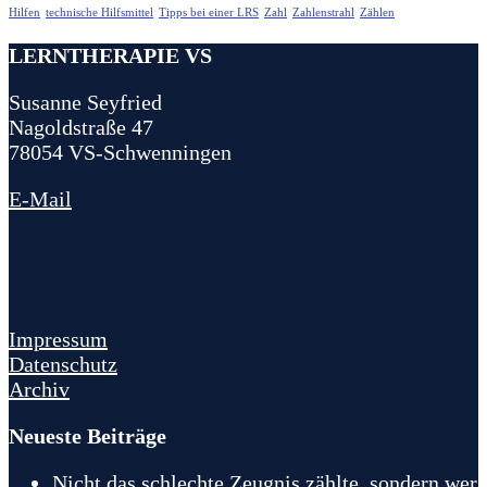
Hilfen
technische Hilfsmittel
Tipps bei einer LRS
Zahl
Zahlenstrahl
Zählen
LERNTHERAPIE VS
Susanne Seyfried
Nagoldstraße 47
78054 VS-Schwenningen
E-Mail
Impressum
Datenschutz
Archiv
Neueste Beiträge
Nicht das schlechte Zeugnis zählte, sondern wer