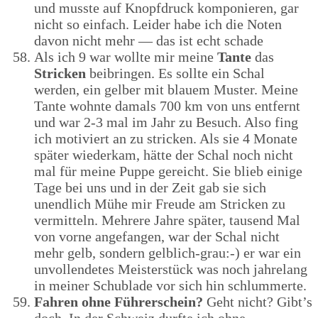
und musste auf Knopfdruck komponieren, gar
nicht so einfach. Leider habe ich die Noten
davon nicht mehr — das ist echt schade
Als ich 9 war wollte mir meine
Tante
das
Stricken
beibringen. Es sollte ein Schal
werden, ein gelber mit blauem Muster. Meine
Tante wohnte damals 700 km von uns entfernt
und war 2-3 mal im Jahr zu Besuch. Also fing
ich motiviert an zu stricken. Als sie 4 Monate
später wiederkam, hätte der Schal noch nicht
mal für meine Puppe gereicht. Sie blieb einige
Tage bei uns und in der Zeit gab sie sich
unendlich Mühe mir Freude am Stricken zu
vermitteln. Mehrere Jahre später, tausend Mal
von vorne angefangen, war der Schal nicht
mehr gelb, sondern gelblich-grau:-) er war ein
unvollendetes Meisterstück was noch jahrelang
in meiner Schublade vor sich hin schlummerte.
Fahren ohne Führerschein?
Geht nicht? Gibt’s
doch. In der Schweiz durfte ich ohne