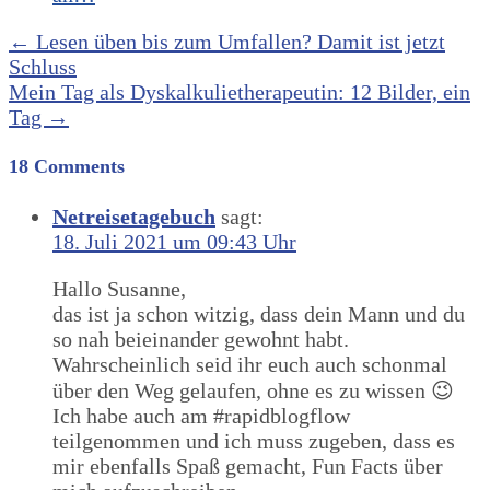
Post
←
Lesen üben bis zum Umfallen? Damit ist jetzt
Schluss
navigation
Mein Tag als Dyskalkulietherapeutin: 12 Bilder, ein
Tag
→
18 Comments
Netreisetagebuch
sagt:
18. Juli 2021 um 09:43 Uhr
Hallo Susanne,
das ist ja schon witzig, dass dein Mann und du
so nah beieinander gewohnt habt.
Wahrscheinlich seid ihr euch auch schonmal
über den Weg gelaufen, ohne es zu wissen 😉
Ich habe auch am #rapidblogflow
teilgenommen und ich muss zugeben, dass es
mir ebenfalls Spaß gemacht, Fun Facts über