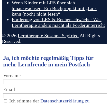
Wenn Kinder mit LRS über sich
hinauswachsen: Ein Buchprojekt mit „Luis
kann (noch) nicht lesen“
Förderung von LRS & Rechenschwäche: Was
Lerntherapie anders macht als Förderunterricht
© 2026
Lerntherapie Susanne Seyfried
All Rights
Reserved.
Ja, ich möchte regelmäßig Tipps für
mehr Lernfreude in mein Postfach
Vorname
Email
Ich stimme der
Datenschutzerklärung zu