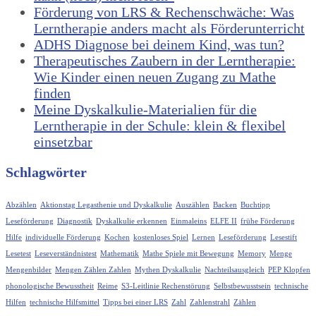
Förderung von LRS & Rechenschwäche: Was
Lerntherapie anders macht als Förderunterricht
ADHS Diagnose bei deinem Kind, was tun?
Therapeutisches Zaubern in der Lerntherapie:
Wie Kinder einen neuen Zugang zu Mathe
finden
Meine Dyskalkulie-Materialien für die
Lerntherapie in der Schule: klein & flexibel
einsetzbar
Schlagwörter
Abzählen
Aktionstag Legasthenie und Dyskalkulie
Auszählen
Backen
Buchtipp
Leseförderung
Diagnostik
Dyskalkulie erkennen
Einmaleins
ELFE II
frühe Förderung
Hilfe
individuelle Förderung
Kochen
kostenloses Spiel
Lernen
Leseförderung
Lesestift
Lesetest
Leseverständnistest
Mathematik
Mathe Spiele mit Bewegung
Memory
Menge
Mengenbilder
Mengen Zählen Zahlen
Mythen Dyskalkulie
Nachteilsausgleich
PEP Klopfen
phonologische Bewusstheit
Reime
S3-Leitlinie Rechenstörung
Selbstbewusstsein
technische
Hilfen
technische Hilfsmittel
Tipps bei einer LRS
Zahl
Zahlenstrahl
Zählen