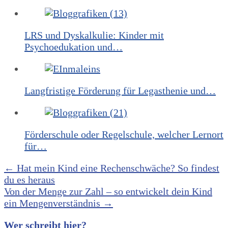
LRS und Dyskalkulie: Kinder mit
Psychoedukation und…
Langfristige Förderung für Legasthenie und…
Förderschule oder Regelschule, welcher Lernort
für…
Post
←
Hat mein Kind eine Rechenschwäche? So findest
du es heraus
navigation
Von der Menge zur Zahl – so entwickelt dein Kind
ein Mengenverständnis
→
Wer schreibt hier?