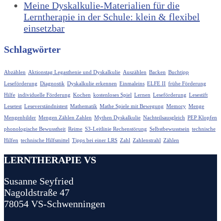
Meine Dyskalkulie-Materialien für die
Lerntherapie in der Schule: klein & flexibel
einsetzbar
Schlagwörter
Abzählen
Aktionstag Legasthenie und Dyskalkulie
Auszählen
Backen
Buchtipp
Leseförderung
Diagnostik
Dyskalkulie erkennen
Einmaleins
ELFE II
frühe Förderung
Hilfe
individuelle Förderung
Kochen
kostenloses Spiel
Lernen
Leseförderung
Lesestift
Lesetest
Leseverständnistest
Mathematik
Mathe Spiele mit Bewegung
Memory
Menge
Mengenbilder
Mengen Zählen Zahlen
Mythen Dyskalkulie
Nachteilsausgleich
PEP Klopfen
phonologische Bewusstheit
Reime
S3-Leitlinie Rechenstörung
Selbstbewusstsein
technische
Hilfen
technische Hilfsmittel
Tipps bei einer LRS
Zahl
Zahlenstrahl
Zählen
LERNTHERAPIE VS
Susanne Seyfried
Nagoldstraße 47
78054 VS-Schwenningen