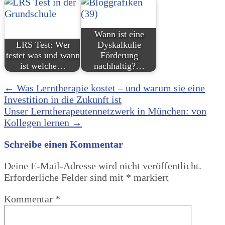
Wann ist eine
LRS Test: Wer
Dyskalkulie
testet was und wann
Förderung
ist welche…
nachhaltig?…
Post
←
Was Lerntherapie kostet – und warum sie eine
Investition in die Zukunft ist
navigation
Unser Lerntherapeutennetzwerk in München: von
Kollegen lernen
→
Schreibe einen Kommentar
Deine E-Mail-Adresse wird nicht veröffentlicht.
Erforderliche Felder sind mit
*
markiert
Kommentar
*