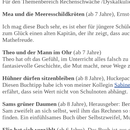
Für den Themenbereich Rechenschwäche /Dyskalkulie g
Mea und die Meeresschildkröten
(ab 7 Jahre), Erns
Ich mag diese Buch sehr, es ist eher für jüngere Schül
zum Glück einen alten Kapitän, der ihr zeigt, dass au
Mathefreude.
Theo und der Mann im Ohr
(ab 7 Jahre)
Theo hat oft das Gefühl, im Unterricht alles falsch z
fantasievolle Geschichte, die Mut macht, neue Wege z
Hühner dürfen sitzenbleiben
(ab 8 Jahre), Huckepac
Diesen Buchtipp habe ich von meiner Kollegin
Sabin
erfährt, dass sein Wert nicht von Schulnoten abhängt.
Sams grüner Daumen
(ab 8 Jahre), Herausgeber: Be
Sam zweifelt an sich selbst, weil ihm das Rechnen s
finden. Ein einfühlsames Buch über Selbstzweifel, M
Elio hat sich verzählt
(ab 6 Jahre). Das Buch ist aus