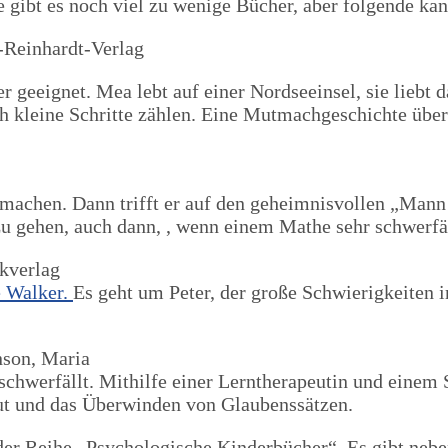
ibt es noch viel zu wenige Bücher, aber folgende kan
t-Reinhardt-Verlag
er geeignet. Mea lebt auf einer Nordseeinsel, sie liebt 
ch kleine Schritte zählen. Eine Mutmachgeschichte übe
u machen. Dann trifft er auf den geheimnisvollen „Mann 
u gehen, auch dann, , wenn einem Mathe sehr schwerfäl
kverlag
e Walker.
Es geht um Peter, der große Schwierigkeiten i
nson, Maria
o schwerfällt. Mithilfe einer Lerntherapeutin und ein
ut und das Überwinden von Glaubenssätzen.
 der Reihe „Psychologische Kinderbücher“. Es gibt nebe