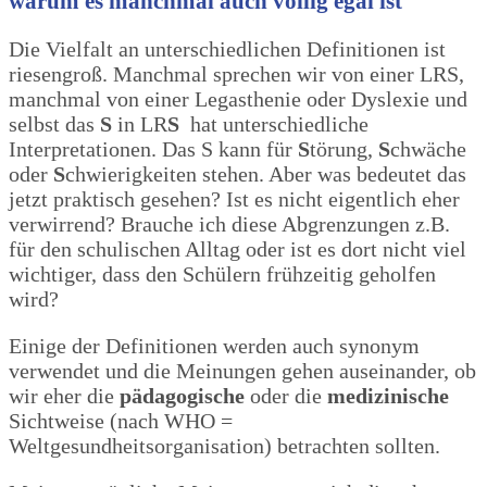
warum es manchmal auch völlig egal ist
Die Vielfalt an unterschiedlichen Definitionen ist
riesengroß. Manchmal sprechen wir von einer LRS,
manchmal von einer Legasthenie oder Dyslexie und
selbst das
S
in LR
S
hat unterschiedliche
Interpretationen. Das S kann für
S
törung,
S
chwäche
oder
S
chwierigkeiten stehen.
Aber was bedeutet das
jetzt praktisch gesehen? Ist es nicht eigentlich eher
verwirrend? B
rauche ich diese Abgrenzungen z.B.
für den
schulischen Alltag oder ist es dort nicht viel
wichtiger, dass den Schülern frühzeitig geholfen
wird?
Einige der Definitionen werden auch synonym
verwendet und die Meinungen gehen auseinander, ob
wir eher die
pädagogische
oder die
medizinische
Sichtweise
(nach WHO =
Weltgesundheitsorganisation)
betrachten sollten.