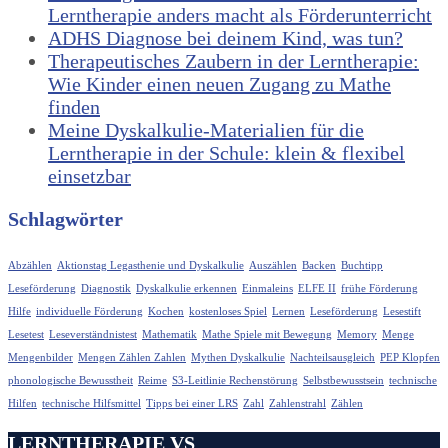
Lerntherapie anders macht als Förderunterricht
ADHS Diagnose bei deinem Kind, was tun?
Therapeutisches Zaubern in der Lerntherapie:
Wie Kinder einen neuen Zugang zu Mathe
finden
Meine Dyskalkulie-Materialien für die
Lerntherapie in der Schule: klein & flexibel
einsetzbar
Schlagwörter
Abzählen
Aktionstag Legasthenie und Dyskalkulie
Auszählen
Backen
Buchtipp
Leseförderung
Diagnostik
Dyskalkulie erkennen
Einmaleins
ELFE II
frühe Förderung
Hilfe
individuelle Förderung
Kochen
kostenloses Spiel
Lernen
Leseförderung
Lesestift
Lesetest
Leseverständnistest
Mathematik
Mathe Spiele mit Bewegung
Memory
Menge
Mengenbilder
Mengen Zählen Zahlen
Mythen Dyskalkulie
Nachteilsausgleich
PEP Klopfen
phonologische Bewusstheit
Reime
S3-Leitlinie Rechenstörung
Selbstbewusstsein
technische
Hilfen
technische Hilfsmittel
Tipps bei einer LRS
Zahl
Zahlenstrahl
Zählen
LERNTHERAPIE VS