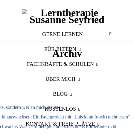
GERNE LERNEN
FÜR ELTERN
Archiv
FACHKRÄFTE & SCHULEN
ÜBER MICH
BLOG
lte, sondern wer an mich glaubte
KOSTENLOS
hinauswachsen: Ein Buchprojekt mit „Luis kann (noch) nicht lesen“
KONTAKT & FREIE PLÄTZE
wäche: Was Lerntherapie anders macht als Förderunterricht