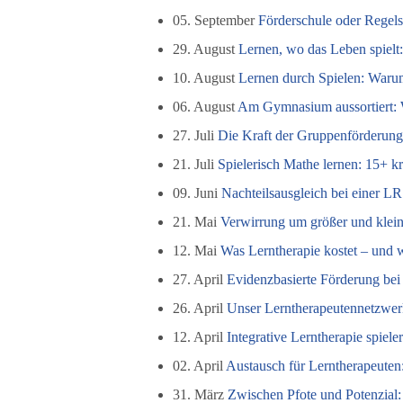
05. September
Förderschule oder Regels
29. August
Lernen, wo das Leben spielt
10. August
Lernen durch Spielen: Warum 
06. August
Am Gymnasium aussortiert: W
27. Juli
Die Kraft der Gruppenförderung 
21. Juli
Spielerisch Mathe lernen: 15+ kr
09. Juni
Nachteilsausgleich bei einer L
21. Mai
Verwirrung um größer und klein
12. Mai
Was Lerntherapie kostet – und wa
27. April
Evidenzbasierte Förderung bei
26. April
Unser Lerntherapeutennetzwer
12. April
Integrative Lerntherapie spiele
02. April
Austausch für Lerntherapeuten
31. März
Zwischen Pfote und Potenzial: 