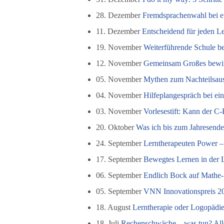
28. Dezember
Fremdsprachenwahl bei ei
11. Dezember
Entscheidend für jeden Le
19. November
Weiterführende Schule be
12. November
Gemeinsam Großes bewir
05. November
Mythen zum Nachteilsau
04. November
Hilfeplangespräch bei e
03. November
Vorlesestift: Kann der C
20. Oktober
Was ich bis zum Jahresende
24. September
Lerntherapeuten Power – 
17. September
Bewegtes Lernen in der 
06. September
Endlich Bock auf Mathe- 
05. September
VNN Innovationspreis 20
18. August
Lerntherapie oder Logopädie
18. Juli
Rechenschwäche – was tun? Alle