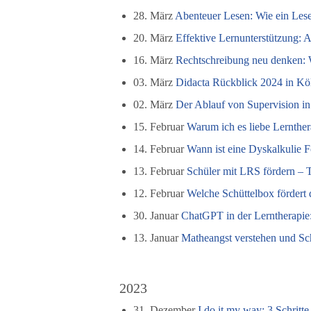
28. März
Abenteuer Lesen: Wie ein Les
20. März
Effektive Lernunterstützung: A
16. März
Rechtschreibung neu denken: 
03. März
Didacta Rückblick 2024 in Kö
02. März
Der Ablauf von Supervision in
15. Februar
Warum ich es liebe Lernther
14. Februar
Wann ist eine Dyskalkulie F
13. Februar
Schüler mit LRS fördern – 
12. Februar
Welche Schüttelbox fördert 
30. Januar
ChatGPT in der Lerntherapie
13. Januar
Matheangst verstehen und Sch
2023
31. Dezember
I do it my way: 3 Schritte