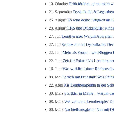
10. Oktober
Früh fördern, gemeinsam w
21. September
Dyskalkulie & Legasthen
25. August
So wird deine Tätigkeit als 
23. August
LRS und Dyskalkulie: Kinder
27. Juli
Lerntherapie: Warum Abwarten se
27. Juli
Schulwahl mit Dyskalkulie: Der 
22. Juni
Mehr als Worte – wie Bloggen 
22. Juni
Zeit für Fokus: Als Lerntherap
16. Juni
Was wirklich hinter Rechensch
03. Mai
Lernen mit Frühstart: Was Früh
22. April
Als Lerntherapeutin in der Sch
30. März
Startklar in Mathe – warum das
08. März
Wer zahlt die Lerntherapie? D
06. März
Nachteilsausgleich: Nur mit D