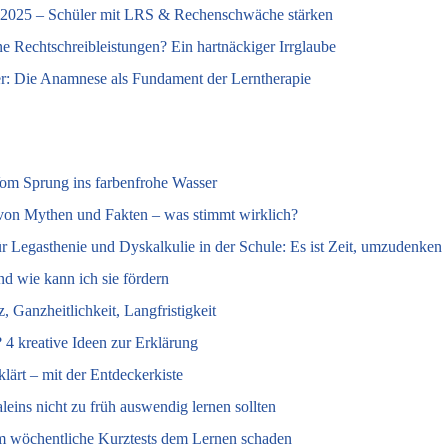
t 2025 – Schüler mit LRS & Rechenschwäche stärken
eine Rechtschreibleistungen? Ein hartnäckiger Irrglaube
ier: Die Anamnese als Fundament der Lerntherapie
m Sprung ins farbenfrohe Wasser
von Mythen und Fakten – was stimmt wirklich?
ür Legasthenie und Dyskalkulie in der Schule: Es ist Zeit, umzudenken
nd wie kann ich sie fördern
 Ganzheitlichkeit, Langfristigkeit
 4 kreative Ideen zur Erklärung
klärt – mit der Entdeckerkiste
ins nicht zu früh auswendig lernen sollten
m wöchentliche Kurztests dem Lernen schaden