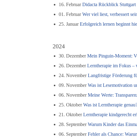
16. Februar
Didacta Rückblick Stuttgar
01. Februar
Wer viel liest, verbessert s
25. Januar
Erfolgreich lernen beginnt h
2024
30. Dezember
Mein Pinguin-Moment: Vo
26. Dezember
Lerntherapie im Fokus – 
24. November
Langfristige Förderung f
09. November
Was ist Lesemotivation u
06. November
Meine Werte: Transparenz,
25. Oktober
Was ist Lerntherapie genau?
21. Oktober
Lerntherapie kindgerecht er
28. September
Warum Kinder das Einmale
06. September
Fehler als Chance: Waru